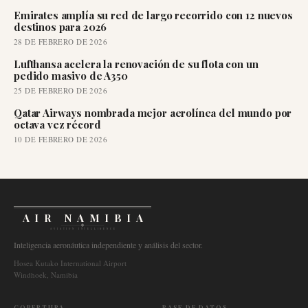
Emirates amplía su red de largo recorrido con 12 nuevos
destinos para 2026
28 DE FEBRERO DE 2026
Lufthansa acelera la renovación de su flota con un
pedido masivo de A350
25 DE FEBRERO DE 2026
Qatar Airways nombrada mejor aerolínea del mundo por
octava vez récord
10 DE FEBRERO DE 2026
AIR NAMIBIA
AVIATION INTELLIGENCE
Inteligencia aeronáutica independiente y análisis del sector.
Hosea Kutako International Airport
Windhoek, Namibia
COBERTURA
BASE DE DATOS