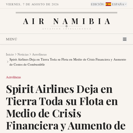
VIERNES, 7 DE AGOSTO DE 2026
EDICIÓN
:
ESPAÑA
AIR NAMIBIA
AVIATION INTELLIGENCE
MENÚ
Inicio
Noticias
Aerolíneas
Spirit Airlines Deja en Tierra Toda su Flota en Medio de Crisis Financiera y Aumento
de Costos de Combustible
Aerolíneas
Spirit Airlines Deja en
Tierra Toda su Flota en
Medio de Crisis
Financiera y Aumento de