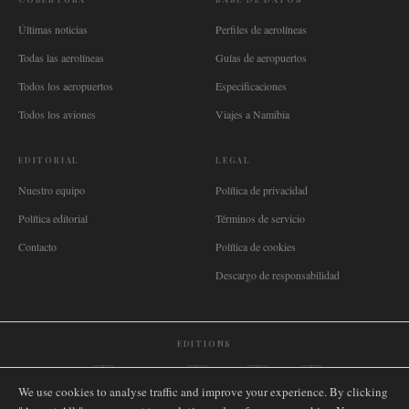
Últimas noticias
Perfiles de aerolíneas
Todas las aerolíneas
Guías de aeropuertos
Todos los aeropuertos
Especificaciones
Todos los aviones
Viajes a Namibia
EDITORIAL
LEGAL
Nuestro equipo
Política de privacidad
Política editorial
Términos de servicio
Contacto
Política de cookies
Descargo de responsabilidad
EDITIONS
🌐
International
🇬🇧
United Kingdom
🇦🇺
Australia
🇨🇦
Canada
🇳🇿
New Zealand
We use cookies to analyse traffic and improve your experience. By clicking
🇿🇦
South Africa
🇸🇬
Singapore
🇩🇪
Deutschland
🇳🇱
Nederland
🇫🇷
France