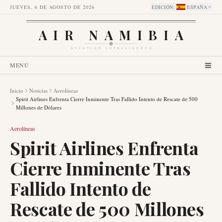
JUEVES, 6 DE AGOSTO DE 2026
EDICIÓN
:
ESPAÑA
AIR NAMIBIA
AVIATION INTELLIGENCE
MENÚ
Inicio
Noticias
Aerolíneas
Spirit Airlines Enfrenta Cierre Inminente Tras Fallido Intento de Rescate de 500
Millones de Dólares
Aerolíneas
Spirit Airlines Enfrenta
Cierre Inminente Tras
Fallido Intento de
Rescate de 500 Millones