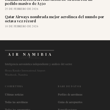
pedido masivo de A350
25 DE FEBRERO DE 2026
Qatar Airways nombrada mejor aerolínea del mundo por
octava vez récord
10 DE FEBRERO DE 2026
AIR NAMIBIA
AVIATION INTELLIGENCE
Inteligencia aeronáutica independiente y análisis del sector.
Hosea Kutako International Airport
Windhoek, Namibia
COBERTURA
BASE DE DATOS
Últimas noticias
Perfiles de aerolíneas
Todas las aerolíneas
Guías de aeropuertos
Todos los aeropuertos
Especificaciones