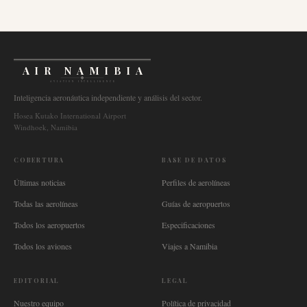
AIR NAMIBIA
AVIATION INTELLIGENCE
Inteligencia aeronáutica independiente y análisis del sector.
Hosea Kutako International Airport
Windhoek, Namibia
COBERTURA
BASE DE DATOS
Últimas noticias
Perfiles de aerolíneas
Todas las aerolíneas
Guías de aeropuertos
Todos los aeropuertos
Especificaciones
Todos los aviones
Viajes a Namibia
EDITORIAL
LEGAL
Nuestro equipo
Política de privacidad