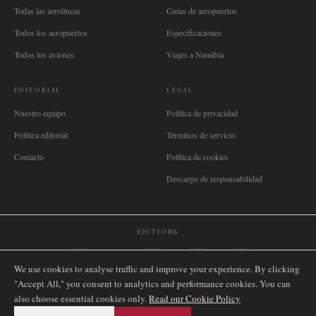
Todas las aerolíneas
Guías de aeropuertos
Todos los aeropuertos
Especificaciones
Todos los aviones
Viajes a Namibia
EDITORIAL
LEGAL
Nuestro equipo
Política de privacidad
Política editorial
Términos de servicio
Contacto
Política de cookies
Descargo de responsabilidad
EDITIONS
🌐
International
🇬🇧
United Kingdom
🇦🇺
Australia
🇨🇦
Canada
🇳🇿
New Zealand
We use cookies to analyse traffic and improve your experience. By clicking
🇿🇦
South Africa
🇸🇬
Singapore
🇩🇪
Deutschland
🇳🇱
Nederland
🇫🇷
France
"Accept All," you consent to analytics and performance cookies. You can
🇮🇹
Italia
🇪🇸
España
🇧🇷
Brasil
🇸🇪
Sverige
🇳🇴
Norge
🇩🇰
Danmark
also choose essential cookies only.
Read our Cookie Policy