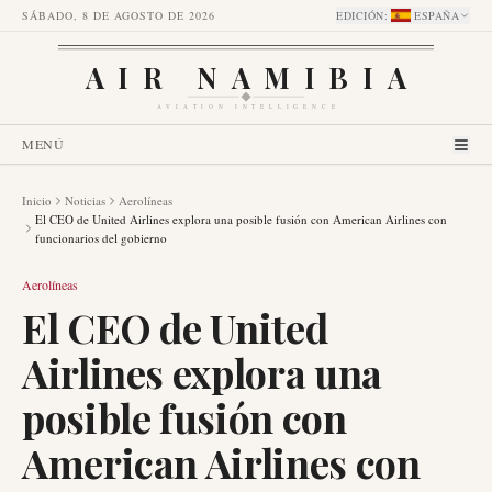
SÁBADO, 8 DE AGOSTO DE 2026
EDICIÓN
:
ESPAÑA
AIR NAMIBIA
AVIATION INTELLIGENCE
MENÚ
Inicio
Noticias
Aerolíneas
El CEO de United Airlines explora una posible fusión con American Airlines con
funcionarios del gobierno
Aerolíneas
El CEO de United
Airlines explora una
posible fusión con
American Airlines con