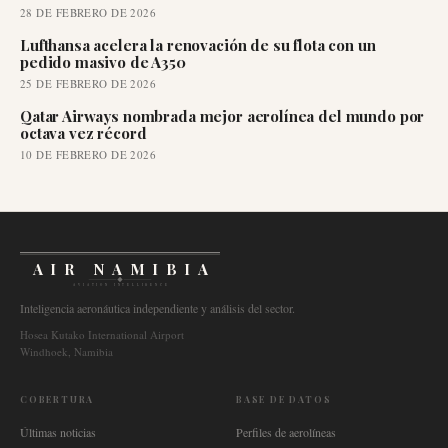
28 DE FEBRERO DE 2026
Lufthansa acelera la renovación de su flota con un
pedido masivo de A350
25 DE FEBRERO DE 2026
Qatar Airways nombrada mejor aerolínea del mundo por
octava vez récord
10 DE FEBRERO DE 2026
AIR NAMIBIA
AVIATION INTELLIGENCE
Inteligencia aeronáutica independiente y análisis del sector.
Hosea Kutako International Airport
Windhoek, Namibia
COBERTURA
BASE DE DATOS
Últimas noticias
Perfiles de aerolíneas