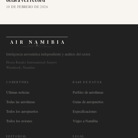
octava vez récord
10 DE FEBRERO DE 2026
AIR NAMIBIA
AVIATION INTELLIGENCE
Inteligencia aeronáutica independiente y análisis del sector.
Hosea Kutako International Airport
Windhoek, Namibia
COBERTURA
BASE DE DATOS
Últimas noticias
Perfiles de aerolíneas
Todas las aerolíneas
Guías de aeropuertos
Todos los aeropuertos
Especificaciones
Todos los aviones
Viajes a Namibia
EDITORIAL
LEGAL