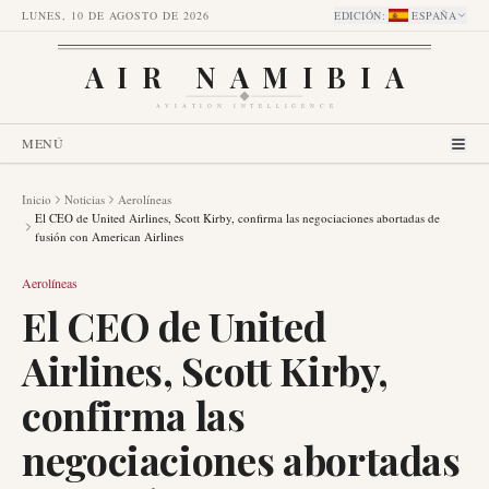
LUNES, 10 DE AGOSTO DE 2026
EDICIÓN
:
ESPAÑA
AIR NAMIBIA
AVIATION INTELLIGENCE
MENÚ
Inicio
Noticias
Aerolíneas
El CEO de United Airlines, Scott Kirby, confirma las negociaciones abortadas de
fusión con American Airlines
Aerolíneas
El CEO de United
Airlines, Scott Kirby,
confirma las
negociaciones abortadas