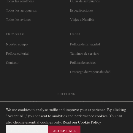
Todas las aerolíneas
Guías de aeropuertos
Todos los aeropuertos
Especificaciones
Todos los aviones
Viajes a Namibia
EDITORIAL
LEGAL
Nuestro equipo
Política de privacidad
Política editorial
Términos de servicio
Contacto
Política de cookies
Descargo de responsabilidad
EDITIONS
🌐
International
🇬🇧
United Kingdom
🇦🇺
Australia
🇨🇦
Canada
🇳🇿
New Zealand
We use cookies to analyse traffic and improve your experience. By clicking
🇿🇦
South Africa
🇸🇬
Singapore
🇩🇪
Deutschland
🇳🇱
Nederland
🇫🇷
France
"Accept All," you consent to analytics and performance cookies. You can
🇮🇹
Italia
🇪🇸
España
🇧🇷
Brasil
🇸🇪
Sverige
🇳🇴
Norge
🇩🇰
Danmark
also choose essential cookies only.
Read our Cookie Policy
ESSENTIAL ONLY
ACCEPT ALL
©
2026
AIRNAMIBIA MEDIA.
TODOS LOS DERECHOS