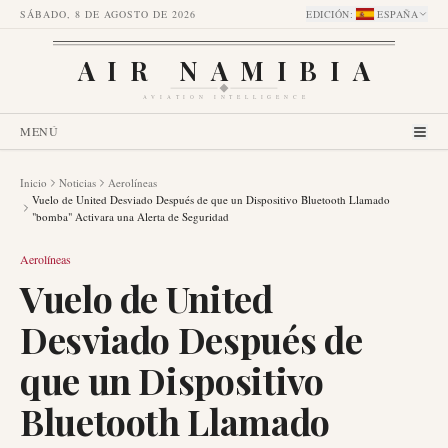
SÁBADO, 8 DE AGOSTO DE 2026
EDICIÓN
:
ESPAÑA
AIR NAMIBIA
AVIATION INTELLIGENCE
MENÚ
Inicio
Noticias
Aerolíneas
Vuelo de United Desviado Después de que un Dispositivo Bluetooth Llamado
"bomba" Activara una Alerta de Seguridad
Aerolíneas
Vuelo de United
Desviado Después de
que un Dispositivo
Bluetooth Llamado