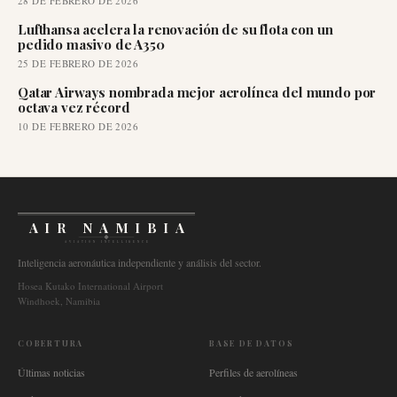
28 DE FEBRERO DE 2026
Lufthansa acelera la renovación de su flota con un
pedido masivo de A350
25 DE FEBRERO DE 2026
Qatar Airways nombrada mejor aerolínea del mundo por
octava vez récord
10 DE FEBRERO DE 2026
AIR NAMIBIA
AVIATION INTELLIGENCE
Inteligencia aeronáutica independiente y análisis del sector.
Hosea Kutako International Airport
Windhoek, Namibia
COBERTURA
BASE DE DATOS
Últimas noticias
Perfiles de aerolíneas