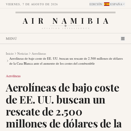
VIERNES, 7 DE AGOSTO DE 2026
EDICIÓN
:
ESPAÑA
AIR NAMIBIA
AVIATION INTELLIGENCE
MENÚ
Inicio
Noticias
Aerolíneas
Aerolíneas de bajo coste de EE. UU. buscan un rescate de 2.500 millones de dólares
de la Casa Blanca ante el aumento de los costes del combustible
Aerolíneas
Aerolíneas de bajo coste
de EE. UU. buscan un
rescate de 2.500
millones de dólares de la