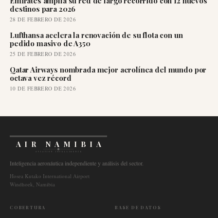
Emirates amplía su red de largo recorrido con 12 nuevos
destinos para 2026
28 DE FEBRERO DE 2026
Lufthansa acelera la renovación de su flota con un
pedido masivo de A350
25 DE FEBRERO DE 2026
Qatar Airways nombrada mejor aerolínea del mundo por
octava vez récord
10 DE FEBRERO DE 2026
AIR NAMIBIA
AVIATION INTELLIGENCE
Inteligencia aeronáutica independiente y análisis del sector.
Hosea Kutako International Airport
Windhoek, Namibia
COBERTURA
BASE DE DATOS