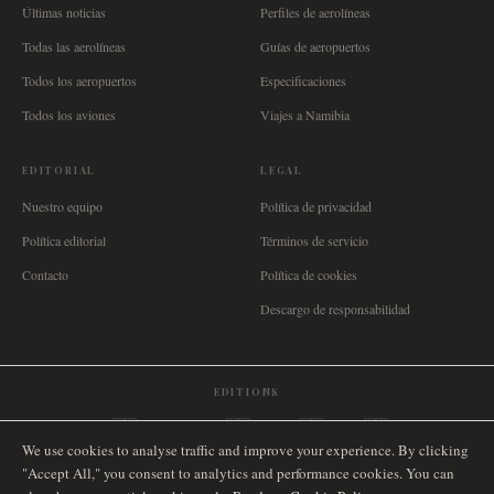
Últimas noticias
Perfiles de aerolíneas
Todas las aerolíneas
Guías de aeropuertos
Todos los aeropuertos
Especificaciones
Todos los aviones
Viajes a Namibia
EDITORIAL
LEGAL
Nuestro equipo
Política de privacidad
Política editorial
Términos de servicio
Contacto
Política de cookies
Descargo de responsabilidad
EDITIONS
🌐
International
🇬🇧
United Kingdom
🇦🇺
Australia
🇨🇦
Canada
🇳🇿
New Zealand
We use cookies to analyse traffic and improve your experience. By clicking
🇿🇦
South Africa
🇸🇬
Singapore
🇩🇪
Deutschland
🇳🇱
Nederland
🇫🇷
France
"Accept All," you consent to analytics and performance cookies. You can
🇮🇹
Italia
🇪🇸
España
🇧🇷
Brasil
🇸🇪
Sverige
🇳🇴
Norge
🇩🇰
Danmark