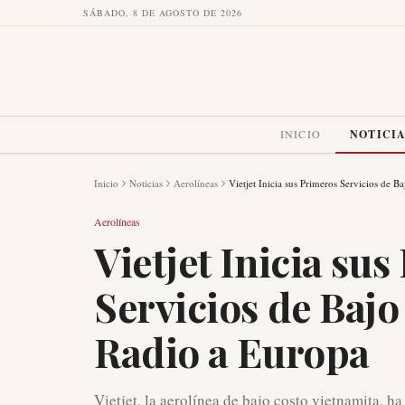
SÁBADO, 8 DE AGOSTO DE 2026
INICIO
NOTICI
Inicio
Noticias
Aerolíneas
Vietjet Inicia sus Primeros Servicios de 
Aerolíneas
Vietjet Inicia su
Servicios de Baj
Radio a Europa
Vietjet, la aerolínea de bajo costo vietnamita, h