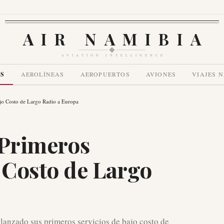
AIR NAMIBIA
AVIATION INTELLIGENCE
AS
AEROLÍNEAS
AEROPUERTOS
AVIONES
VIAJES 
Bajo Costo de Largo Radio a Europa
s Primeros
o Costo de Largo
a lanzado sus primeros servicios de bajo costo de