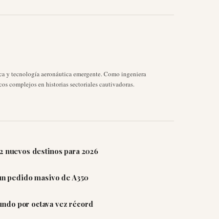
ica y tecnología aeronáutica emergente. Como ingeniera
cos complejos en historias sectoriales cautivadoras.
12 nuevos destinos para 2026
 un pedido masivo de A350
ndo por octava vez récord