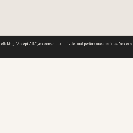
y clicking "Accept All," you consent to analytics and performance cookies. You can
BASE DE DATOS
EDITORIAL
Perfiles de aerolíneas
Nuestro equipo