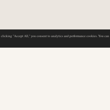
y clicking "Accept All," you consent to analytics and performance cookies. You can
BASE DE DATOS
EDITORIAL
Perfiles de aerolíneas
Nuestro equipo