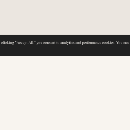
y clicking "Accept All," you consent to analytics and performance cookies. You can
BASE DE DATOS
EDITORIAL
Perfiles de aerolíneas
Nuestro equipo