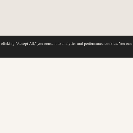
y clicking "Accept All," you consent to analytics and performance cookies. You can
BASE DE DATOS
EDITORIAL
Perfiles de aerolíneas
Nuestro equipo