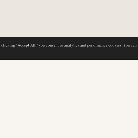
y clicking "Accept All," you consent to analytics and performance cookies. You can
BASE DE DATOS
EDITORIAL
Perfiles de aerolíneas
Nuestro equipo