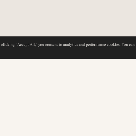
y clicking "Accept All," you consent to analytics and performance cookies. You can
BASE DE DATOS
EDITORIAL
Perfiles de aerolíneas
Nuestro equipo