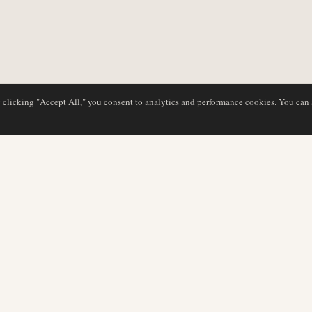
y clicking "Accept All," you consent to analytics and performance cookies. You can
BASE DE DATOS
EDITORIAL
Perfiles de aerolíneas
Nuestro equipo