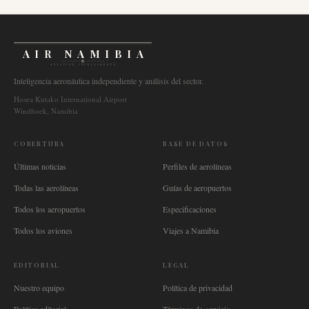
AIR NAMIBIA
AVIATION INTELLIGENCE
Inteligencia aeronáutica independiente y análisis del sector.
Hosea Kutako International Airport
Windhoek, Namibia
COBERTURA
BASE DE DATOS
Últimas noticias
Perfiles de aerolíneas
Todas las aerolíneas
Guías de aeropuertos
Todos los aeropuertos
Especificaciones
Todos los aviones
Viajes a Namibia
EDITORIAL
LEGAL
Nuestro equipo
Política de privacidad