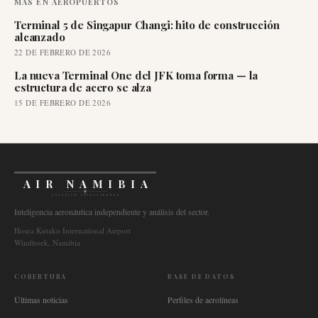
MÁS EN
AEROPUERTOS
Terminal 5 de Singapur Changi: hito de construcción
alcanzado
22 DE FEBRERO DE 2026
La nueva Terminal One del JFK toma forma — la
estructura de acero se alza
15 DE FEBRERO DE 2026
AIR NAMIBIA
AVIATION INTELLIGENCE
Inteligencia aeronáutica independiente y análisis del sector.
Hosea Kutako International Airport
Windhoek, Namibia
COBERTURA
BASE DE DATOS
Últimas noticias
Perfiles de aerolíneas