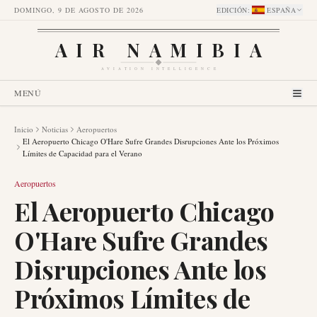
DOMINGO, 9 DE AGOSTO DE 2026
EDICIÓN
:
ESPAÑA
AIR NAMIBIA
AVIATION INTELLIGENCE
MENÚ
Inicio
Noticias
Aeropuertos
El Aeropuerto Chicago O'Hare Sufre Grandes Disrupciones Ante los Próximos
Límites de Capacidad para el Verano
Aeropuertos
El Aeropuerto Chicago
O'Hare Sufre Grandes
Disrupciones Ante los
Próximos Límites de