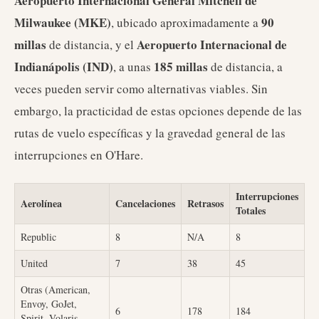
Aeropuerto Internacional General Mitchell de
Milwaukee (MKE)
90
, ubicado aproximadamente a
millas
Aeropuerto Internacional de
de distancia, y el
Indianápolis (IND)
185 millas
, a unas
de distancia, a
veces pueden servir como alternativas viables. Sin
embargo, la practicidad de estas opciones depende de las
rutas de vuelo específicas y la gravedad general de las
interrupciones en O'Hare.
Interrupciones
Aerolínea
Cancelaciones
Retrasos
Totales
Republic
8
N/A
8
United
7
38
45
Otras (American,
Envoy, GoJet,
6
178
184
Spirit, Volaris,