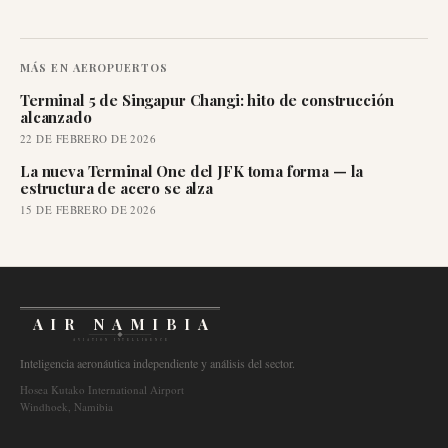
MÁS EN
AEROPUERTOS
Terminal 5 de Singapur Changi: hito de construcción
alcanzado
22 DE FEBRERO DE 2026
La nueva Terminal One del JFK toma forma — la
estructura de acero se alza
15 DE FEBRERO DE 2026
AIR NAMIBIA
AVIATION INTELLIGENCE
Inteligencia aeronáutica independiente y análisis del sector.
Hosea Kutako International Airport
Windhoek, Namibia