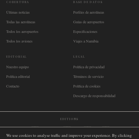
COBERTURA
BASE DE DATOS
Últimas noticias
Perfiles de aerolíneas
Todas las aerolíneas
Guías de aeropuertos
Todos los aeropuertos
Especificaciones
Todos los aviones
Viajes a Namibia
EDITORIAL
LEGAL
Nuestro equipo
Política de privacidad
Política editorial
Términos de servicio
Contacto
Política de cookies
Descargo de responsabilidad
EDITIONS
🌐
International
🇬🇧
United Kingdom
🇦🇺
Australia
🇨🇦
Canada
🇳🇿
New Zealand
We use cookies to analyse traffic and improve your experience. By clicking
🇿🇦
South Africa
🇸🇬
Singapore
🇩🇪
Deutschland
🇳🇱
Nederland
🇫🇷
France