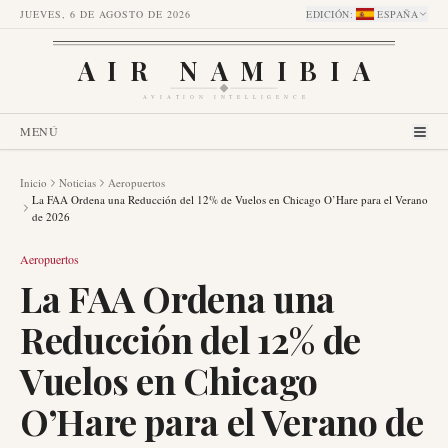
JUEVES, 6 DE AGOSTO DE 2026
EDICIÓN
:
ESPAÑA
AIR NAMIBIA
AVIATION INTELLIGENCE
MENÚ
Inicio
Noticias
Aeropuertos
La FAA Ordena una Reducción del 12% de Vuelos en Chicago O’Hare para el Verano
de 2026
Aeropuertos
La FAA Ordena una
Reducción del 12% de
Vuelos en Chicago
O’Hare para el Verano de