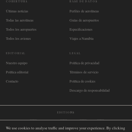
COBERTURA
BASE DE DATOS
Últimas noticias
Perfiles de aerolíneas
Todas las aerolíneas
Guías de aeropuertos
Todos los aeropuertos
Especificaciones
Todos los aviones
Viajes a Namibia
EDITORIAL
LEGAL
Nuestro equipo
Política de privacidad
Política editorial
Términos de servicio
Contacto
Política de cookies
Descargo de responsabilidad
EDITIONS
🌐
International
🇬🇧
United Kingdom
🇦🇺
Australia
🇨🇦
Canada
🇳🇿
New Zealand
We use cookies to analyse traffic and improve your experience. By clicking
🇿🇦
South Africa
🇸🇬
Singapore
🇩🇪
Deutschland
🇳🇱
Nederland
🇫🇷
France