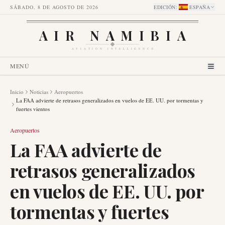
SÁBADO, 8 DE AGOSTO DE 2026
EDICIÓN
:
ESPAÑA
AIR NAMIBIA
AVIATION INTELLIGENCE
MENÚ
Inicio
Noticias
Aeropuertos
La FAA advierte de retrasos generalizados en vuelos de EE. UU. por tormentas y
fuertes vientos
Aeropuertos
La FAA advierte de
retrasos generalizados
en vuelos de EE. UU. por
tormentas y fuertes