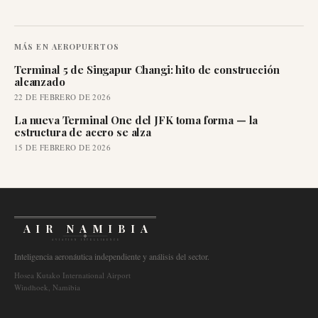
MÁS EN
AEROPUERTOS
Terminal 5 de Singapur Changi: hito de construcción
alcanzado
22 DE FEBRERO DE 2026
La nueva Terminal One del JFK toma forma — la
estructura de acero se alza
15 DE FEBRERO DE 2026
AIR NAMIBIA
AVIATION INTELLIGENCE
Inteligencia aeronáutica independiente y análisis del sector.
Hosea Kutako International Airport
Windhoek, Namibia