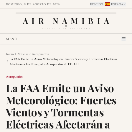
DOMINGO, 9 DE AGOSTO DE 2026
EDICIÓN
:
ESPAÑA
AIR NAMIBIA
AVIATION INTELLIGENCE
MENÚ
Inicio
Noticias
Aeropuertos
La FAA Emite un Aviso Meteorológico: Fuertes Vientos y Tormentas Eléctricas
Afectarán a los Principales Aeropuertos de EE. UU.
Aeropuertos
La FAA Emite un Aviso
Meteorológico: Fuertes
Vientos y Tormentas
Eléctricas Afectarán a