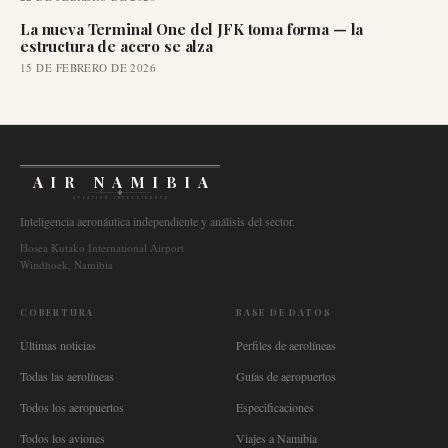
La nueva Terminal One del JFK toma forma — la
estructura de acero se alza
15 DE FEBRERO DE 2026
AIR NAMIBIA
AVIATION INTELLIGENCE
Inteligencia aeronáutica independiente y análisis del sector.
Hosea Kutako International Airport
Windhoek, Namibia
COBERTURA
BASE DE DATOS
Últimas noticias
Perfiles de aerolíneas
Todas las aerolíneas
Guías de aeropuertos
Todos los aeropuertos
Especificaciones
Todos los aviones
Viajes a Namibia