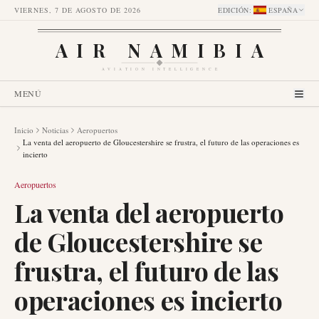
VIERNES, 7 DE AGOSTO DE 2026
EDICIÓN
:
ESPAÑA
AIR NAMIBIA
AVIATION INTELLIGENCE
MENÚ
Inicio
Noticias
Aeropuertos
La venta del aeropuerto de Gloucestershire se frustra, el futuro de las operaciones es
incierto
Aeropuertos
La venta del aeropuerto
de Gloucestershire se
frustra, el futuro de las
operaciones es incierto