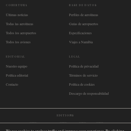
COBERTURA
BASE DE DATOS
Últimas noticias
Perfiles de aerolíneas
Todas las aerolíneas
Guías de aeropuertos
Todos los aeropuertos
Especificaciones
Todos los aviones
Viajes a Namibia
EDITORIAL
LEGAL
Nuestro equipo
Política de privacidad
Política editorial
Términos de servicio
Contacto
Política de cookies
Descargo de responsabilidad
EDITIONS
🌐
International
🇬🇧
United Kingdom
🇦🇺
Australia
🇨🇦
Canada
🇳🇿
New Zealand
We use cookies to analyse traffic and improve your experience. By clicking