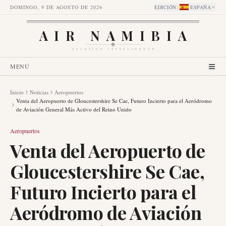
DOMINGO, 9 DE AGOSTO DE 2026
EDICIÓN
:
ESPAÑA
AIR NAMIBIA
AVIATION INTELLIGENCE
MENÚ
Inicio
Noticias
Aeropuertos
Venta del Aeropuerto de Gloucestershire Se Cae, Futuro Incierto para el Aeródromo
de Aviación General Más Activo del Reino Unido
Aeropuertos
Venta del Aeropuerto de
Gloucestershire Se Cae,
Futuro Incierto para el
Aeródromo de Aviación