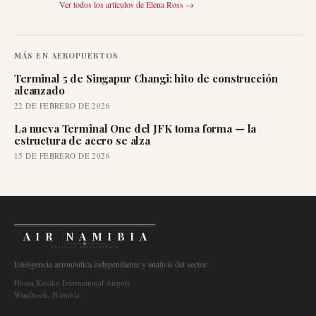
Ver todos los artículos de
Elena Ross
→
MÁS EN
AEROPUERTOS
Terminal 5 de Singapur Changi: hito de construcción
alcanzado
22 DE FEBRERO DE 2026
La nueva Terminal One del JFK toma forma — la
estructura de acero se alza
15 DE FEBRERO DE 2026
AIR NAMIBIA
AVIATION INTELLIGENCE
Inteligencia aeronáutica independiente y análisis del sector.
Hosea Kutako International Airport
Windhoek, Namibia