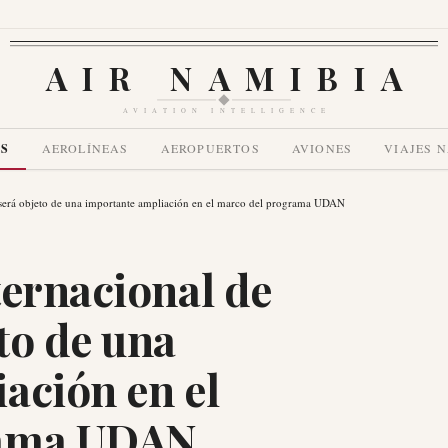
AIR NAMIBIA
AVIATION INTELLIGENCE
AS
AEROLÍNEAS
AEROPUERTOS
AVIONES
VIAJES 
 será objeto de una importante ampliación en el marco del programa UDAN
ternacional de
to de una
ación en el
rama UDAN