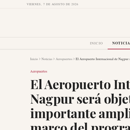
VIERNES, 7 DE AGOSTO DE 2026
INICIO
NOTICI
Inicio
Noticias
Aeropuertos
El Aeropuerto Internacional de Nagpur
Aeropuertos
El Aeropuerto In
Nagpur será obje
importante ampli
marco del prog