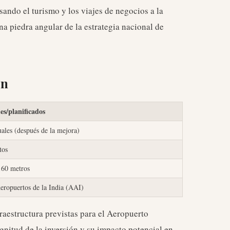
lsando el turismo y los viajes de negocios a la
na piedra angular de la estrategia nacional de
ón
les/planificados
ales (después de la mejora)
tos
160 metros
eropuertos de la India (AAI)
fraestructura previstas para el Aeropuerto
gnitud de la inversión y su impacto potencial en