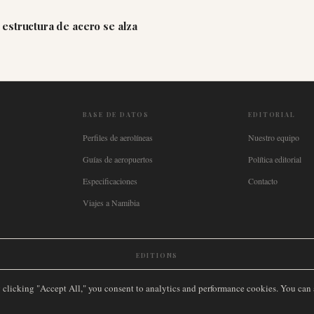
estructura de acero se alza
BASE DE DATOS
EDITORIAL
Perfiles de aerolíneas
Nuestro equipo
Guías de aeropuertos
Política editorial
Especificaciones
Contacto
Viajes a Namibia
EDITIONS
New Zealand
🇿🇦
South Africa
🇸🇬
Singapore
🇩🇪
Deutschland
🇳🇱
Nederland
🇫🇷
France
🇮
y clicking "Accept All," you consent to analytics and performance cookies. You can
ADOS.