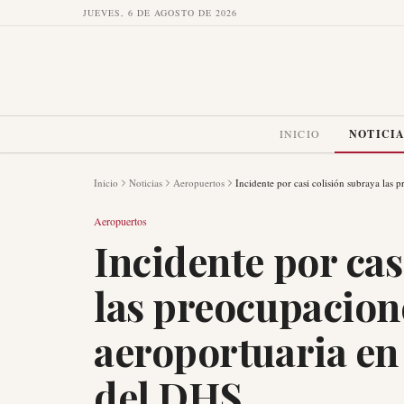
JUEVES, 6 DE AGOSTO DE 2026
INICIO
NOTICI
Inicio
Noticias
Aeropuertos
Incidente por casi colisión subraya las
Aeropuertos
Incidente por cas
las preocupacion
aeroportuaria en
del DHS