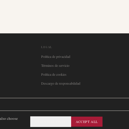
LEGAL
Política de privacidad
Términos de servicio
Política de cookies
Descargo de responsabilidad

Italia
🇪🇸
España
🇧🇷
Brasil
🇸🇪
Sverige
🇳🇴
Norge
🇩🇰
Danmark
 also choose
ESSENTIAL ONLY
ACCEPT ALL
SITEMAP