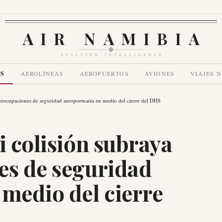
AIR NAMIBIA
AVIATION INTELLIGENCE
AS
AEROLÍNEAS
AEROPUERTOS
AVIONES
VIAJES 
 preocupaciones de seguridad aeroportuaria en medio del cierre del DHS
i colisión subraya
es de seguridad
 medio del cierre