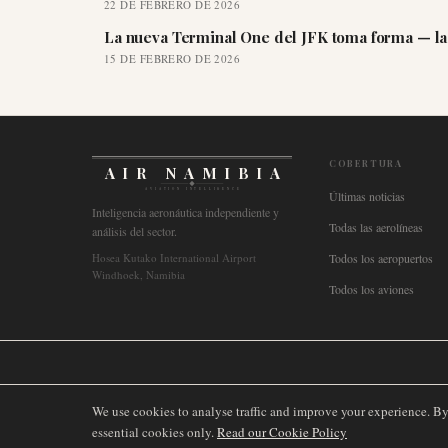
22 DE FEBRERO DE 2026
La nueva Terminal One del JFK toma forma — la 
15 DE FEBRERO DE 2026
COBERTURA
AIR NAMIBIA
AVIATION INTELLIGENCE
Últimas noticias
Inteligencia aeronáutica independiente y
Todas las aerolíneas
análisis del sector.
Hosea Kutako International Airport
Todos los aeropuertos
Windhoek, Namibia
Todos los aviones
🌐
International
🇬🇧
United Kingdom
🇦🇺
Australia
🇨🇦
Canada
🇳🇿
We use cookies to analyse traffic and improve your experience. B
essential cookies only.
Read our Cookie Policy
©
2026
AIRNAMIBIA MEDIA.
TODOS LOS DERECHOS RESERV