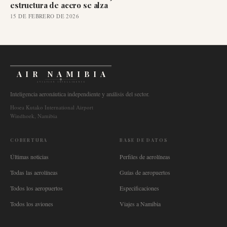
estructura de acero se alza
15 DE FEBRERO DE 2026
AIR NAMIBIA
AVIATION INTELLIGENCE
Inteligencia aeronáutica independiente y análisis del sector.
Hosea Kutako International Airport
Windhoek, Namibia
COBERTURA
BASE DE DATOS
Últimas noticias
Perfiles de aerolíneas
Todas las aerolíneas
Guías de aeropuertos
Todos los aeropuertos
Especificaciones
Todos los aviones
Viajes a Namibia