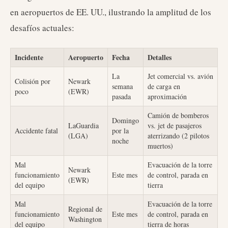
en aeropuertos de EE. UU., ilustrando la amplitud de los
desafíos actuales:
Incidente
Aeropuerto
Fecha
Detalles
La
Jet comercial vs. avión
Colisión por
Newark
semana
de carga en
poco
(EWR)
pasada
aproximación
Camión de bomberos
Domingo
LaGuardia
vs. jet de pasajeros
Accidente fatal
por la
(LGA)
aterrizando (2 pilotos
noche
muertos)
Mal
Evacuación de la torre
Newark
funcionamiento
Este mes
de control, parada en
(EWR)
del equipo
tierra
Mal
Evacuación de la torre
Regional de
funcionamiento
Este mes
de control, parada en
Washington
del equipo
tierra de horas