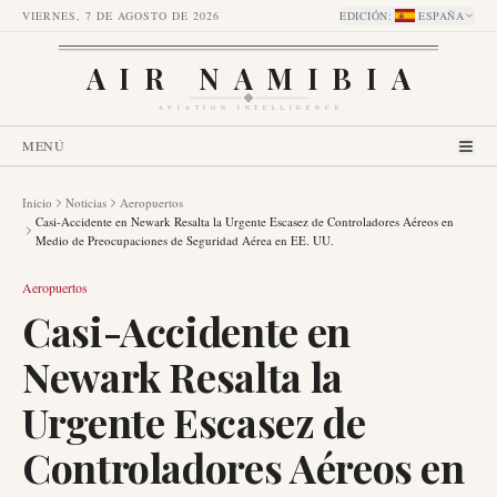
VIERNES, 7 DE AGOSTO DE 2026
EDICIÓN
:
ESPAÑA
AIR NAMIBIA
AVIATION INTELLIGENCE
MENÚ
Inicio
Noticias
Aeropuertos
Casi-Accidente en Newark Resalta la Urgente Escasez de Controladores Aéreos en
Medio de Preocupaciones de Seguridad Aérea en EE. UU.
Aeropuertos
Casi-Accidente en
Newark Resalta la
Urgente Escasez de
Controladores Aéreos en