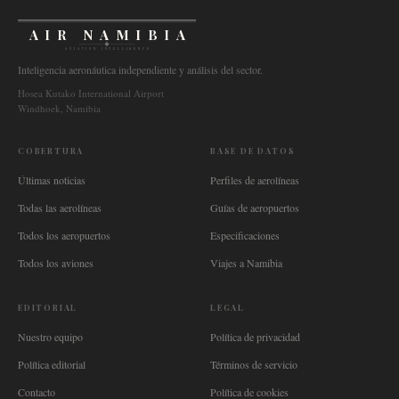
AIR NAMIBIA
AVIATION INTELLIGENCE
Inteligencia aeronáutica independiente y análisis del sector.
Hosea Kutako International Airport
Windhoek, Namibia
COBERTURA
BASE DE DATOS
Últimas noticias
Perfiles de aerolíneas
Todas las aerolíneas
Guías de aeropuertos
Todos los aeropuertos
Especificaciones
Todos los aviones
Viajes a Namibia
EDITORIAL
LEGAL
Nuestro equipo
Política de privacidad
Política editorial
Términos de servicio
Contacto
Política de cookies