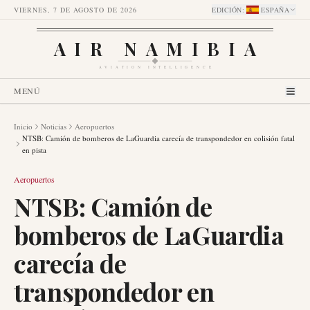
VIERNES, 7 DE AGOSTO DE 2026
EDICIÓN
:
ESPAÑA
AIR NAMIBIA
AVIATION INTELLIGENCE
MENÚ
Inicio
Noticias
Aeropuertos
NTSB: Camión de bomberos de LaGuardia carecía de transpondedor en colisión fatal
en pista
Aeropuertos
NTSB: Camión de
bomberos de LaGuardia
carecía de
transpondedor en