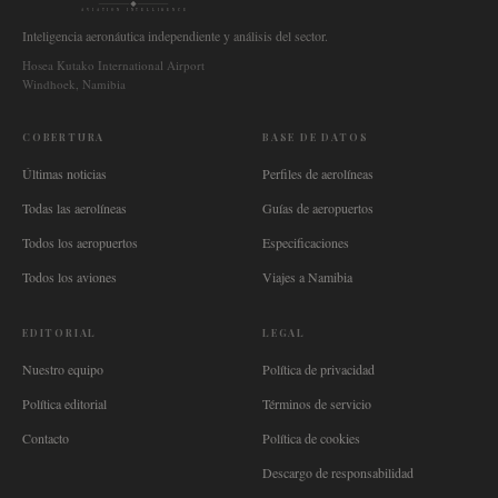
AVIATION INTELLIGENCE
Inteligencia aeronáutica independiente y análisis del sector.
Hosea Kutako International Airport
Windhoek, Namibia
COBERTURA
BASE DE DATOS
Últimas noticias
Perfiles de aerolíneas
Todas las aerolíneas
Guías de aeropuertos
Todos los aeropuertos
Especificaciones
Todos los aviones
Viajes a Namibia
EDITORIAL
LEGAL
Nuestro equipo
Política de privacidad
Política editorial
Términos de servicio
Contacto
Política de cookies
Descargo de responsabilidad