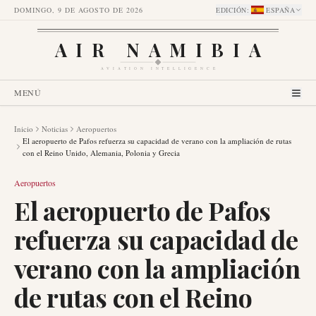
DOMINGO, 9 DE AGOSTO DE 2026
EDICIÓN
:
ESPAÑA
AIR NAMIBIA
AVIATION INTELLIGENCE
MENÚ
Inicio
Noticias
Aeropuertos
El aeropuerto de Pafos refuerza su capacidad de verano con la ampliación de rutas
con el Reino Unido, Alemania, Polonia y Grecia
Aeropuertos
El aeropuerto de Pafos
refuerza su capacidad de
verano con la ampliación
de rutas con el Reino