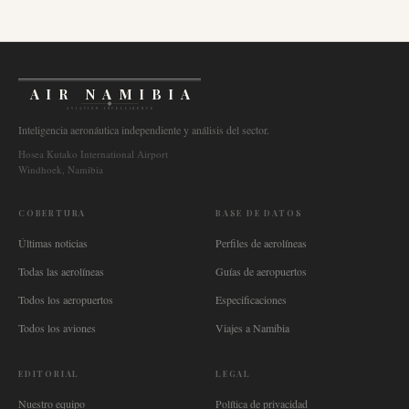
AIR NAMIBIA
AVIATION INTELLIGENCE
Inteligencia aeronáutica independiente y análisis del sector.
Hosea Kutako International Airport
Windhoek, Namibia
COBERTURA
BASE DE DATOS
Últimas noticias
Perfiles de aerolíneas
Todas las aerolíneas
Guías de aeropuertos
Todos los aeropuertos
Especificaciones
Todos los aviones
Viajes a Namibia
EDITORIAL
LEGAL
Nuestro equipo
Política de privacidad