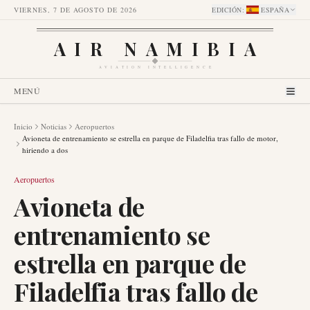
VIERNES, 7 DE AGOSTO DE 2026
EDICIÓN
:
ESPAÑA
AIR NAMIBIA
AVIATION INTELLIGENCE
MENÚ
Inicio
Noticias
Aeropuertos
Avioneta de entrenamiento se estrella en parque de Filadelfia tras fallo de motor,
hiriendo a dos
Aeropuertos
Avioneta de
entrenamiento se
estrella en parque de
Filadelfia tras fallo de