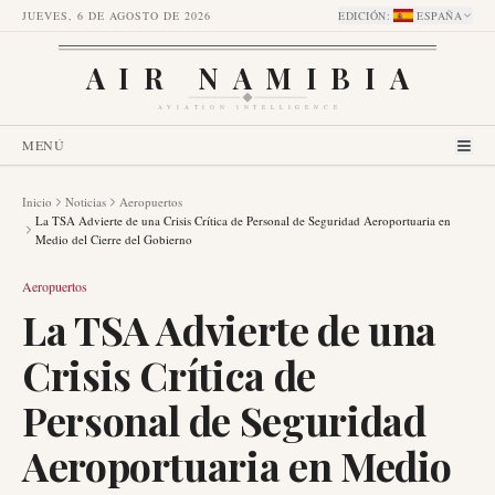
JUEVES, 6 DE AGOSTO DE 2026
EDICIÓN
:
ESPAÑA
AIR NAMIBIA
AVIATION INTELLIGENCE
MENÚ
Inicio
Noticias
Aeropuertos
La TSA Advierte de una Crisis Crítica de Personal de Seguridad Aeroportuaria en
Medio del Cierre del Gobierno
Aeropuertos
La TSA Advierte de una
Crisis Crítica de
Personal de Seguridad
Aeroportuaria en Medio