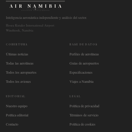
AIR NAMIBIA
AVIATION INTELLIGENCE
Inteligencia aeronáutica independiente y análisis del sector.
Hosea Kutako International Airport
Windhoek, Namibia
COBERTURA
BASE DE DATOS
Últimas noticias
Perfiles de aerolíneas
Todas las aerolíneas
Guías de aeropuertos
Todos los aeropuertos
Especificaciones
Todos los aviones
Viajes a Namibia
EDITORIAL
LEGAL
Nuestro equipo
Política de privacidad
Política editorial
Términos de servicio
Contacto
Política de cookies