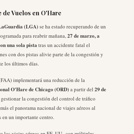
e de Vuelos en O'Hare
LaGuardia (LGA)
se ha estado recuperando de un
27 de marzo, a
rogramada para reabrir mañana,
con una sola pista
tras un accidente fatal el
nes con dos pistas alivie parte de la congestión y
e los últimos días.
(FAA) implementará una reducción de la
ional O'Hare de Chicago (ORD)
29 de
a partir del
estionar la congestión del control de tráfico
 más el panorama nacional de viajes aéreos al
s en un importante centro.
a los viajes aéreos en EE. UU., con múltiples