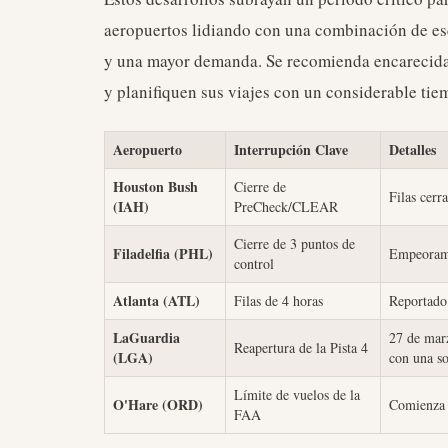
aeropuertos lidiando con una combinación de esc
y una mayor demanda. Se recomienda encarecida
y planifiquen sus viajes con un considerable tie
Aeropuerto
Interrupción Clave
Detalles
Houston Bush
Cierre de
Filas cerr
(IAH)
PreCheck/CLEAR
Cierre de 3 puntos de
Filadelfia (PHL)
Empeorami
control
Atlanta (ATL)
Filas de 4 horas
Reportado 
LaGuardia
27 de marz
Reapertura de la Pista 4
(LGA)
con una so
Límite de vuelos de la
O'Hare (ORD)
Comienza 
FAA