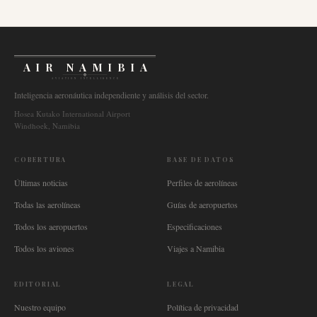
AIR NAMIBIA
AVIATION INTELLIGENCE
Inteligencia aeronáutica independiente y análisis del sector.
Hosea Kutako International Airport
Windhoek, Namibia
COBERTURA
BASE DE DATOS
Últimas noticias
Perfiles de aerolíneas
Todas las aerolíneas
Guías de aeropuertos
Todos los aeropuertos
Especificaciones
Todos los aviones
Viajes a Namibia
EDITORIAL
LEGAL
Nuestro equipo
Política de privacidad