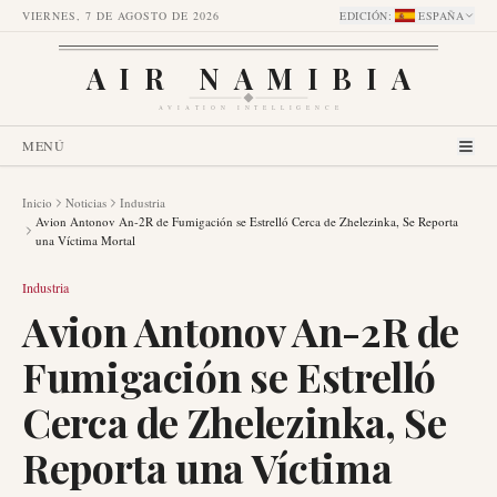
VIERNES, 7 DE AGOSTO DE 2026
EDICIÓN
:
ESPAÑA
AIR NAMIBIA
AVIATION INTELLIGENCE
MENÚ
Inicio
Noticias
Industria
Avion Antonov An-2R de Fumigación se Estrelló Cerca de Zhelezinka, Se Reporta
una Víctima Mortal
Industria
Avion Antonov An-2R de
Fumigación se Estrelló
Cerca de Zhelezinka, Se
Reporta una Víctima