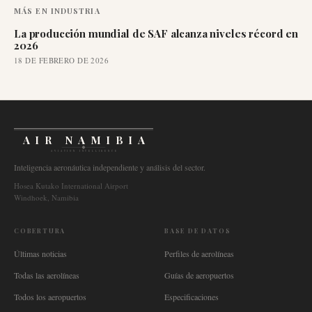
MÁS EN
INDUSTRIA
La producción mundial de SAF alcanza niveles récord en
2026
18 DE FEBRERO DE 2026
AIR NAMIBIA
AVIATION INTELLIGENCE
Inteligencia aeronáutica independiente y análisis del sector.
Hosea Kutako International Airport
Windhoek, Namibia
COBERTURA
BASE DE DATOS
Últimas noticias
Perfiles de aerolíneas
Todas las aerolíneas
Guías de aeropuertos
Todos los aeropuertos
Especificaciones