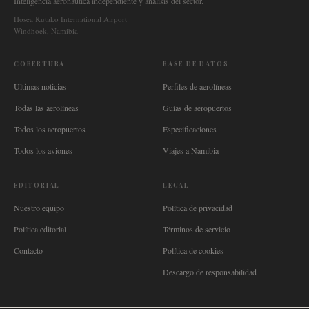
Inteligencia aeronáutica independiente y análisis del sector.
Hosea Kutako International Airport
Windhoek, Namibia
COBERTURA
BASE DE DATOS
Últimas noticias
Perfiles de aerolíneas
Todas las aerolíneas
Guías de aeropuertos
Todos los aeropuertos
Especificaciones
Todos los aviones
Viajes a Namibia
EDITORIAL
LEGAL
Nuestro equipo
Política de privacidad
Política editorial
Términos de servicio
Contacto
Política de cookies
Descargo de responsabilidad