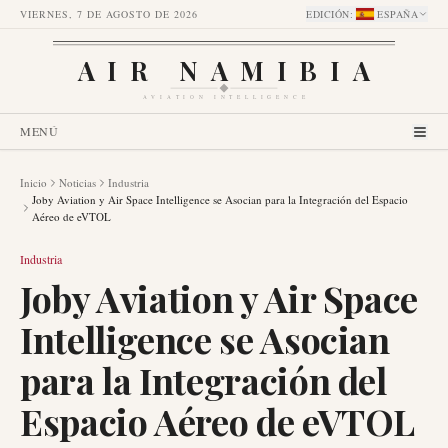
VIERNES, 7 DE AGOSTO DE 2026
EDICIÓN
:
ESPAÑA
AIR NAMIBIA
AVIATION INTELLIGENCE
MENÚ
Inicio
Noticias
Industria
Joby Aviation y Air Space Intelligence se Asocian para la Integración del Espacio
Aéreo de eVTOL
Industria
Joby Aviation y Air Space
Intelligence se Asocian
para la Integración del
Espacio Aéreo de eVTOL