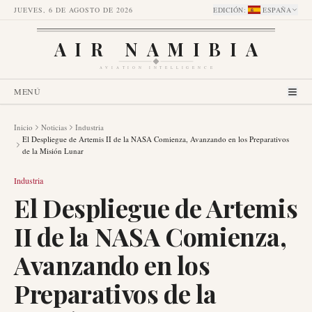
JUEVES, 6 DE AGOSTO DE 2026
EDICIÓN
:
ESPAÑA
AIR NAMIBIA
AVIATION INTELLIGENCE
MENÚ
Inicio
Noticias
Industria
El Despliegue de Artemis II de la NASA Comienza, Avanzando en los Preparativos
de la Misión Lunar
Industria
El Despliegue de Artemis
II de la NASA Comienza,
Avanzando en los
Preparativos de la