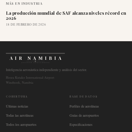
MÁS EN
INDUSTRIA
La producción mundial de SAF alcanza niveles récord en
2026
18 DE FEBRERO DE 2026
AIR NAMIBIA
AVIATION INTELLIGENCE
Inteligencia aeronáutica independiente y análisis del sector.
Hosea Kutako International Airport
Windhoek, Namibia
COBERTURA
BASE DE DATOS
Últimas noticias
Perfiles de aerolíneas
Todas las aerolíneas
Guías de aeropuertos
Todos los aeropuertos
Especificaciones