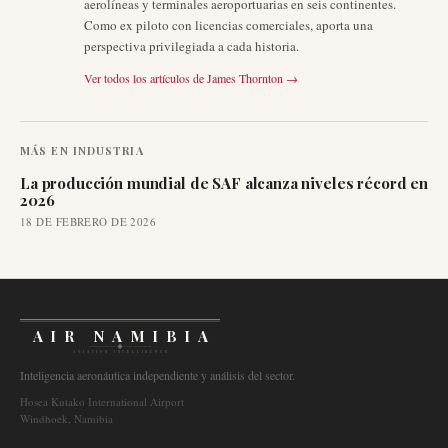
aerolíneas y terminales aeroportuarias en seis continentes.
Como ex piloto con licencias comerciales, aporta una
perspectiva privilegiada a cada historia.
Ver todos los artículos de
James Thornton
→
MÁS EN
INDUSTRIA
La producción mundial de SAF alcanza niveles récord en
2026
18 DE FEBRERO DE 2026
AIR NAMIBIA
AVIATION INTELLIGENCE
Inteligencia aeronáutica independiente y análisis del sector.
Hosea Kutako International Airport
Windhoek, Namibia