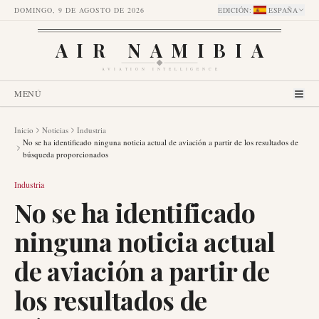
DOMINGO, 9 DE AGOSTO DE 2026
EDICIÓN
:
ESPAÑA
AIR NAMIBIA
AVIATION INTELLIGENCE
MENÚ
Inicio
Noticias
Industria
No se ha identificado ninguna noticia actual de aviación a partir de los resultados de
búsqueda proporcionados
Industria
No se ha identificado
ninguna noticia actual
de aviación a partir de
los resultados de