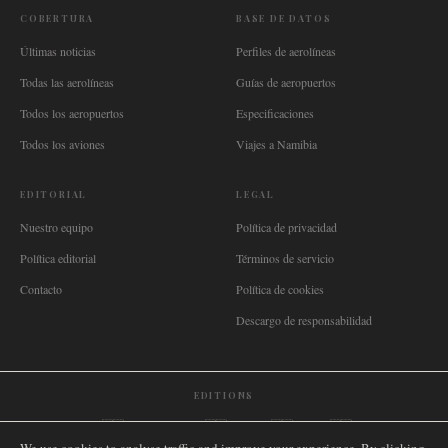
COBERTURA
BASE DE DATOS
Últimas noticias
Perfiles de aerolíneas
Todas las aerolíneas
Guías de aeropuertos
Todos los aeropuertos
Especificaciones
Todos los aviones
Viajes a Namibia
EDITORIAL
LEGAL
Nuestro equipo
Política de privacidad
Política editorial
Términos de servicio
Contacto
Política de cookies
Descargo de responsabilidad
EDITIONS
🌐
International
🇬🇧
United Kingdom
🇦🇺
Australia
🇨🇦
Canada
🇳🇿
New Zealand