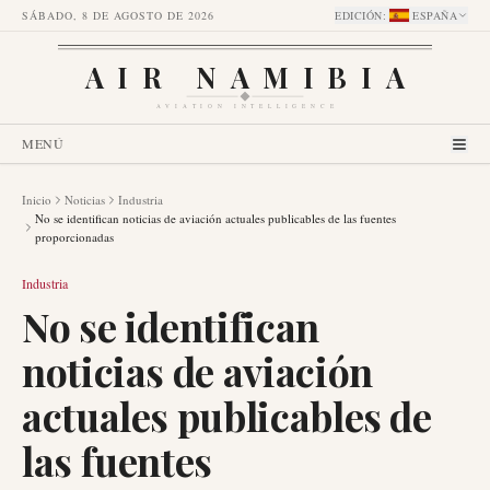
SÁBADO, 8 DE AGOSTO DE 2026
EDICIÓN
:
ESPAÑA
AIR NAMIBIA
AVIATION INTELLIGENCE
MENÚ
Inicio
Noticias
Industria
No se identifican noticias de aviación actuales publicables de las fuentes
proporcionadas
Industria
No se identifican
noticias de aviación
actuales publicables de
las fuentes