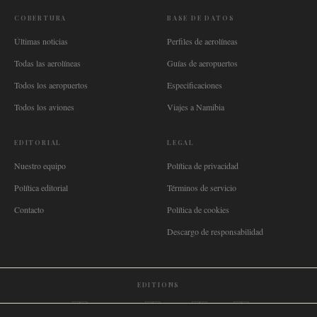
COBERTURA
BASE DE DATOS
Últimas noticias
Perfiles de aerolíneas
Todas las aerolíneas
Guías de aeropuertos
Todos los aeropuertos
Especificaciones
Todos los aviones
Viajes a Namibia
EDITORIAL
LEGAL
Nuestro equipo
Política de privacidad
Política editorial
Términos de servicio
Contacto
Política de cookies
Descargo de responsabilidad
EDITIONS
🌐
International
🇬🇧
United Kingdom
🇦🇺
Australia
🇨🇦
Canada
🇳🇿
New Zealand