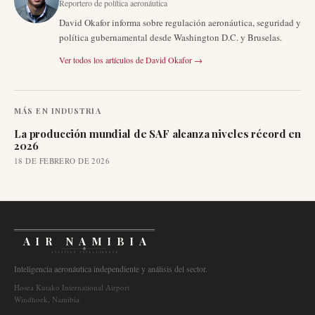
Reportero de política aeronáutica
David Okafor informa sobre regulación aeronáutica, seguridad y
política gubernamental desde Washington D.C. y Bruselas.
Ver todos los artículos de
David Okafor
→
MÁS EN
INDUSTRIA
La producción mundial de SAF alcanza niveles récord en
2026
18 DE FEBRERO DE 2026
AIR NAMIBIA
AVIATION INTELLIGENCE
Inteligencia aeronáutica independiente y análisis del sector.
Hosea Kutako International Airport
Windhoek, Namibia