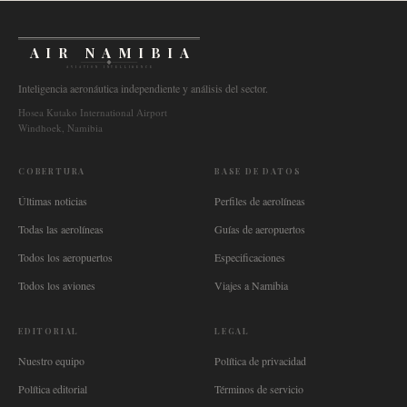
AIR NAMIBIA
AVIATION INTELLIGENCE
Inteligencia aeronáutica independiente y análisis del sector.
Hosea Kutako International Airport
Windhoek, Namibia
COBERTURA
BASE DE DATOS
Últimas noticias
Perfiles de aerolíneas
Todas las aerolíneas
Guías de aeropuertos
Todos los aeropuertos
Especificaciones
Todos los aviones
Viajes a Namibia
EDITORIAL
LEGAL
Nuestro equipo
Política de privacidad
Política editorial
Términos de servicio