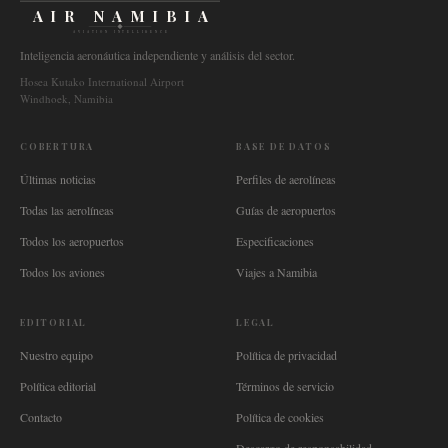
AIR NAMIBIA
AVIATION INTELLIGENCE
Inteligencia aeronáutica independiente y análisis del sector.
Hosea Kutako International Airport
Windhoek, Namibia
COBERTURA
BASE DE DATOS
Últimas noticias
Perfiles de aerolíneas
Todas las aerolíneas
Guías de aeropuertos
Todos los aeropuertos
Especificaciones
Todos los aviones
Viajes a Namibia
EDITORIAL
LEGAL
Nuestro equipo
Política de privacidad
Política editorial
Términos de servicio
Contacto
Política de cookies