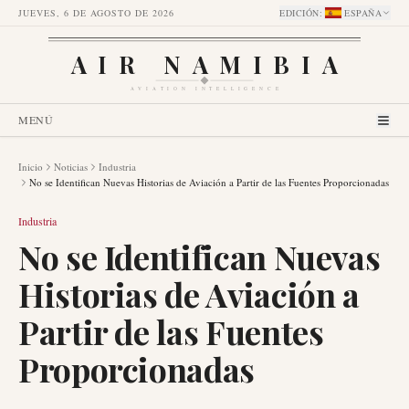
JUEVES, 6 DE AGOSTO DE 2026
EDICIÓN
:
ESPAÑA
AIR NAMIBIA
AVIATION INTELLIGENCE
MENÚ
Inicio
Noticias
Industria
No se Identifican Nuevas Historias de Aviación a Partir de las Fuentes Proporcionadas
Industria
No se Identifican Nuevas
Historias de Aviación a
Partir de las Fuentes
Proporcionadas