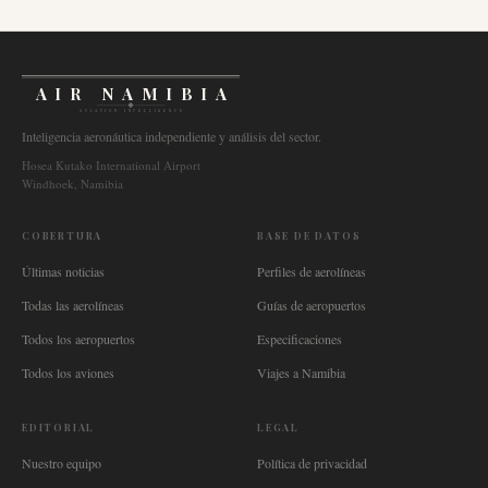
AIR NAMIBIA
AVIATION INTELLIGENCE
Inteligencia aeronáutica independiente y análisis del sector.
Hosea Kutako International Airport
Windhoek, Namibia
COBERTURA
BASE DE DATOS
Últimas noticias
Perfiles de aerolíneas
Todas las aerolíneas
Guías de aeropuertos
Todos los aeropuertos
Especificaciones
Todos los aviones
Viajes a Namibia
EDITORIAL
LEGAL
Nuestro equipo
Política de privacidad