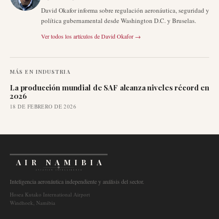
David Okafor informa sobre regulación aeronáutica, seguridad y
política gubernamental desde Washington D.C. y Bruselas.
Ver todos los artículos de
David Okafor
→
MÁS EN
INDUSTRIA
La producción mundial de SAF alcanza niveles récord en
2026
18 DE FEBRERO DE 2026
AIR NAMIBIA
AVIATION INTELLIGENCE
Inteligencia aeronáutica independiente y análisis del sector.
Hosea Kutako International Airport
Windhoek, Namibia