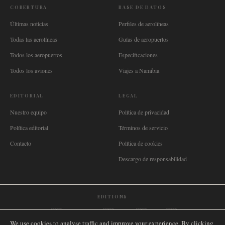
COBERTURA
BASE DE DATOS
Últimas noticias
Perfiles de aerolíneas
Todas las aerolíneas
Guías de aeropuertos
Todos los aeropuertos
Especificaciones
Todos los aviones
Viajes a Namibia
EDITORIAL
LEGAL
Nuestro equipo
Política de privacidad
Política editorial
Términos de servicio
Contacto
Política de cookies
Descargo de responsabilidad
EDITIONS
🌐
International
🇬🇧
United Kingdom
🇦🇺
Australia
🇨🇦
Canada
🇳🇿
New Zealand
We use cookies to analyse traffic and improve your experience. By clicking
🇿🇦
South Africa
🇸🇬
Singapore
🇩🇪
Deutschland
🇳🇱
Nederland
🇫🇷
France