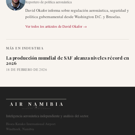
Reportero de política aeronáutica
David Okafor informa sobre regulación aeronáutica, seguridad y
política gubernamental desde Washington D.C. y Bruselas.
Ver todos los artículos de
David Okafor
→
MÁS EN
INDUSTRIA
La producción mundial de SAF alcanza niveles récord en
2026
18 DE FEBRERO DE 2026
AIR NAMIBIA
AVIATION INTELLIGENCE
Inteligencia aeronáutica independiente y análisis del sector.
Hosea Kutako International Airport
Windhoek, Namibia