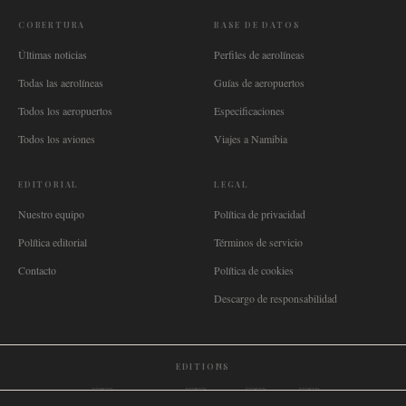
COBERTURA
BASE DE DATOS
Últimas noticias
Perfiles de aerolíneas
Todas las aerolíneas
Guías de aeropuertos
Todos los aeropuertos
Especificaciones
Todos los aviones
Viajes a Namibia
EDITORIAL
LEGAL
Nuestro equipo
Política de privacidad
Política editorial
Términos de servicio
Contacto
Política de cookies
Descargo de responsabilidad
EDITIONS
🌐
International
🇬🇧
United Kingdom
🇦🇺
Australia
🇨🇦
Canada
🇳🇿
New Zealand