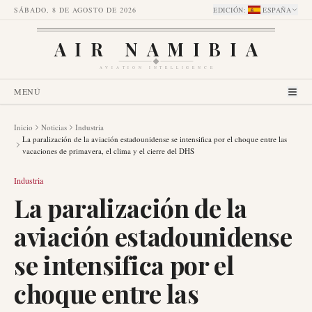
SÁBADO, 8 DE AGOSTO DE 2026
EDICIÓN
:
ESPAÑA
AIR NAMIBIA
AVIATION INTELLIGENCE
MENÚ
Inicio
Noticias
Industria
La paralización de la aviación estadounidense se intensifica por el choque entre las
vacaciones de primavera, el clima y el cierre del DHS
Industria
La paralización de la
aviación estadounidense
se intensifica por el
choque entre las