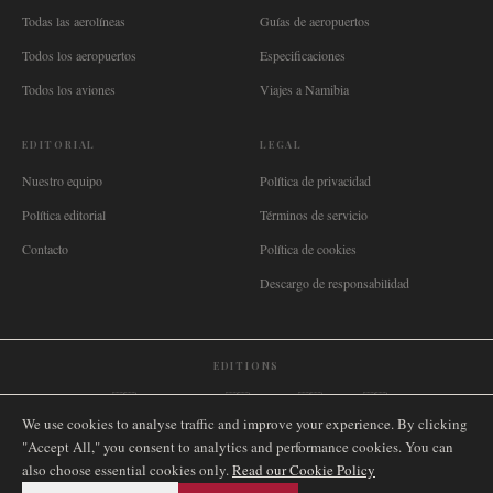
Todas las aerolíneas
Guías de aeropuertos
Todos los aeropuertos
Especificaciones
Todos los aviones
Viajes a Namibia
EDITORIAL
LEGAL
Nuestro equipo
Política de privacidad
Política editorial
Términos de servicio
Contacto
Política de cookies
Descargo de responsabilidad
EDITIONS
🌐
International
🇬🇧
United Kingdom
🇦🇺
Australia
🇨🇦
Canada
🇳🇿
New Zealand
We use cookies to analyse traffic and improve your experience. By clicking
🇿🇦
South Africa
🇸🇬
Singapore
🇩🇪
Deutschland
🇳🇱
Nederland
🇫🇷
France
"Accept All," you consent to analytics and performance cookies. You can
🇮🇹
Italia
🇪🇸
España
🇧🇷
Brasil
🇸🇪
Sverige
🇳🇴
Norge
🇩🇰
Danmark
also choose essential cookies only.
Read our Cookie Policy