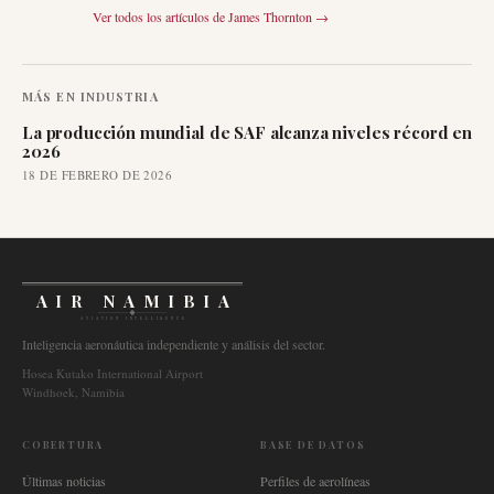
Ver todos los artículos de
James Thornton
→
MÁS EN
INDUSTRIA
La producción mundial de SAF alcanza niveles récord en
2026
18 DE FEBRERO DE 2026
AIR NAMIBIA
AVIATION INTELLIGENCE
Inteligencia aeronáutica independiente y análisis del sector.
Hosea Kutako International Airport
Windhoek, Namibia
COBERTURA
BASE DE DATOS
Últimas noticias
Perfiles de aerolíneas