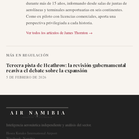
durante más de 15 años, informando desde salas de juntas de
aerolíneas y terminales aeroportuarias en seis continentes.
Como ex piloto con licencias comerciales, aporta una
perspectiva privilegiada a cada historia.
Ver todos los artículos de
James Thornton
→
MÁS EN
REGULACIÓN
Tercera pista de Heathrow: la revisión gubernamental
reaviva el debate sobre la expansión
5 DE FEBRERO DE 2026
AIR NAMIBIA
AVIATION INTELLIGENCE
Inteligencia aeronáutica independiente y análisis del sector.
Hosea Kutako International Airport
Windhoek, Namibia