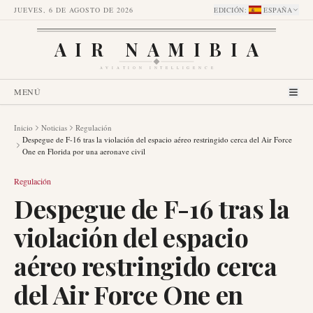
JUEVES, 6 DE AGOSTO DE 2026
EDICIÓN
:
ESPAÑA
AIR NAMIBIA
AVIATION INTELLIGENCE
MENÚ
Inicio
Noticias
Regulación
Despegue de F-16 tras la violación del espacio aéreo restringido cerca del Air Force
One en Florida por una aeronave civil
Regulación
Despegue de F-16 tras la
violación del espacio
aéreo restringido cerca
del Air Force One en