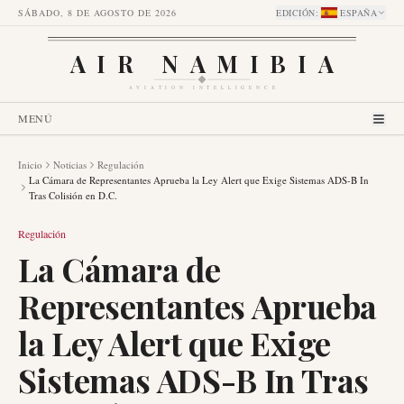
SÁBADO, 8 DE AGOSTO DE 2026
EDICIÓN
:
ESPAÑA
AIR NAMIBIA
AVIATION INTELLIGENCE
MENÚ
Inicio
Noticias
Regulación
La Cámara de Representantes Aprueba la Ley Alert que Exige Sistemas ADS-B In
Tras Colisión en D.C.
Regulación
La Cámara de
Representantes Aprueba
la Ley Alert que Exige
Sistemas ADS-B In Tras