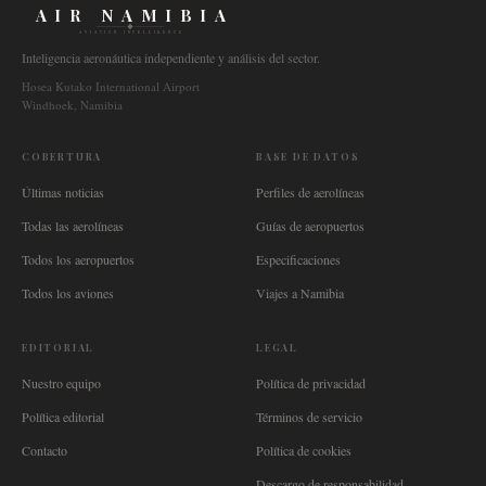
AIR NAMIBIA
AVIATION INTELLIGENCE
Inteligencia aeronáutica independiente y análisis del sector.
Hosea Kutako International Airport
Windhoek, Namibia
COBERTURA
BASE DE DATOS
Últimas noticias
Perfiles de aerolíneas
Todas las aerolíneas
Guías de aeropuertos
Todos los aeropuertos
Especificaciones
Todos los aviones
Viajes a Namibia
EDITORIAL
LEGAL
Nuestro equipo
Política de privacidad
Política editorial
Términos de servicio
Contacto
Política de cookies
Descargo de responsabilidad