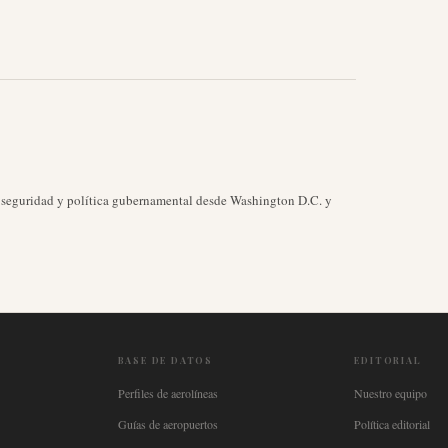
, seguridad y política gubernamental desde Washington D.C. y
BASE DE DATOS
EDITORIAL
Perfiles de aerolíneas
Nuestro equipo
Guías de aeropuertos
Política editorial