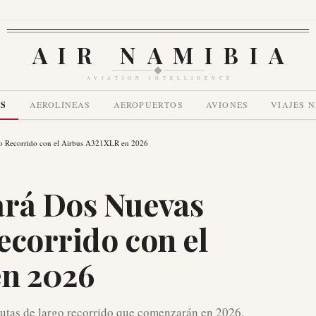
AIR NAMIBIA
AVIATION INTELLIGENCE
AS
AEROLÍNEAS
AEROPUERTOS
AVIONES
VIAJES 
go Recorrido con el Airbus A321XLR en 2026
ará Dos Nuevas
ecorrido con el
en 2026
rutas de largo recorrido que comenzarán en 2026,