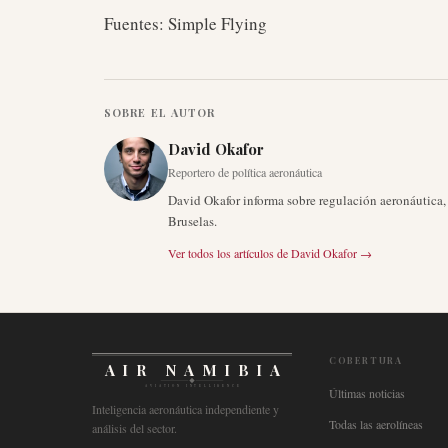
Fuentes: Simple Flying
SOBRE EL AUTOR
David Okafor
Reportero de política aeronáutica
David Okafor informa sobre regulación aeronáutica
Bruselas.
Ver todos los artículos de
David Okafor
→
COBERTURA
AIR NAMIBIA
AVIATION INTELLIGENCE
Últimas noticias
Inteligencia aeronáutica independiente y
Todas las aerolíneas
análisis del sector.