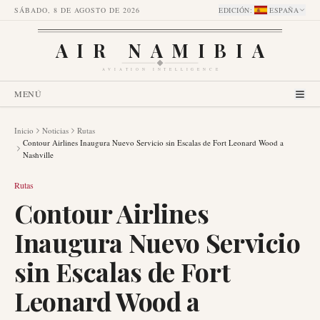
SÁBADO, 8 DE AGOSTO DE 2026
EDICIÓN
:
ESPAÑA
AIR NAMIBIA
AVIATION INTELLIGENCE
MENÚ
Inicio
Noticias
Rutas
Contour Airlines Inaugura Nuevo Servicio sin Escalas de Fort Leonard Wood a
Nashville
Rutas
Contour Airlines
Inaugura Nuevo Servicio
sin Escalas de Fort
Leonard Wood a