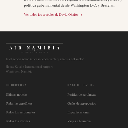
política gubernamental desde Washington D.C. y Bruselas.
Ver todos los artículos de
David Okafor
→
AIR NAMIBIA
AVIATION INTELLIGENCE
Inteligencia aeronáutica independiente y análisis del sector.
Hosea Kutako International Airport
Windhoek, Namibia
COBERTURA
BASE DE DATOS
Últimas noticias
Perfiles de aerolíneas
Todas las aerolíneas
Guías de aeropuertos
Todos los aeropuertos
Especificaciones
Todos los aviones
Viajes a Namibia