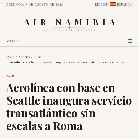
DOMINGO, 9 DE AGOSTO DE 2026
EDICIÓN
:
ESPAÑA
AIR NAMIBIA
AVIATION INTELLIGENCE
MENÚ
Inicio
Noticias
Rutas
Aerolínea con base en Seattle inaugura servicio transatlántico sin escalas a Roma
Rutas
Aerolínea con base en
Seattle inaugura servicio
transatlántico sin
escalas a Roma