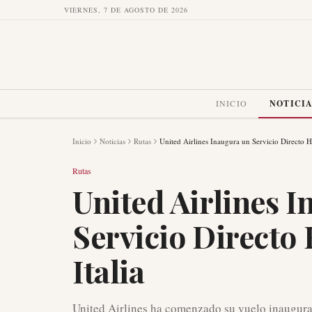
VIERNES, 7 DE AGOSTO DE 2026
INICIO
NOTICI
Inicio
Noticias
Rutas
United Airlines Inaugura un Servicio Directo His
Rutas
United Airlines 
Servicio Directo 
Italia
United Airlines ha comenzado su vuelo inaugural