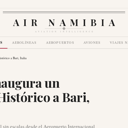
AIR NAMIBIA
AVIATION INTELLIGENCE
AS
AEROLÍNEAS
AEROPUERTOS
AVIONES
VIAJES 
tórico a Bari, Italia
Inaugura un
Histórico a Bari,
 sin escalas desde el Aeropuerto Internacional